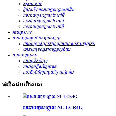
គំរូសហគមន៍
ម៉ូដែលទីលានវាយកូនហ្គោលអាជីព
រទេះ​វាយ​កូន​ហ្គោល ២ កៅអី
រទេះ​វាយ​កូន​ហ្គោល ៤ កៅអី
រទេះ​វាយ​កូន​ហ្គោល ៦ កៅអី
រថយន្ត UTV
យានយន្ត​សម្រាប់​ទស្សនា​កម្សាន្ត
យានយន្តទស្សនាកម្សាន្តបែបបុរាណតាមតម្រូវការ
យានយន្តទស្សនាកម្សាន្តស្តង់ដារ
យានយន្តមុខងារ
រថយន្តដឹកទំនិញ
រថយន្តអគ្គិសនីខ្នាតតូច
រទេះ​ដឹក​ទំនិញ​ជាមួយ​គ្រែ​ដាក់​ឥវ៉ាន់
ផលិតផល​ពិសេស
រទេះ​វាយ​កូន​ហ្គោល-NL-LCB4G