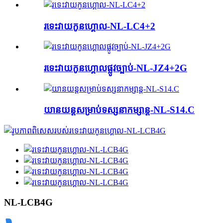
រទេះ​វាយ​កូន​ហ្គោល-NL-LC4+2
រទេះ​វាយ​កូន​ហ្គោល​ផ្លូវ​ច្បាប់-NL-JZ4+2G
យានយន្ត​សម្រាប់​ទស្សនា​កម្សាន្ត-NL-S14.C
NL-LCB4G