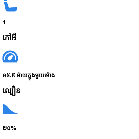
4
កៅអី
១៥.៥ ម៉ាយក្នុងមួយម៉ោង
ល្បឿន
២០%