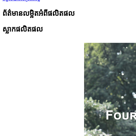
ព័ត៌មានលម្អិតអំពីផលិតផល
ស្លាកផលិតផល