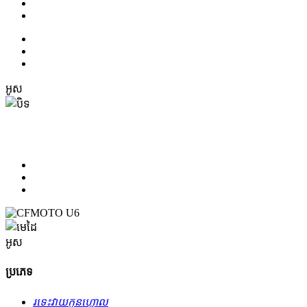
អូស
អូស
ប្រភេទ
រទេះ​វាយ​កូន​ហ្គោល