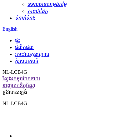
ទទួលបានសម្រង់តម្លៃ
ភាពជាដៃគូ
ទំនាក់ទំនង
English
ផ្ទះ
ផលិតផល
រទេះ​វាយ​កូន​ហ្គោល
គំរូសហគមន៍
NL-LCB4G
ស្វែងរកអ្នកចែកចាយ
ទាញយកខិត្តប័ណ្ណ
នូវែលសេឡង់
NL-LCB4G