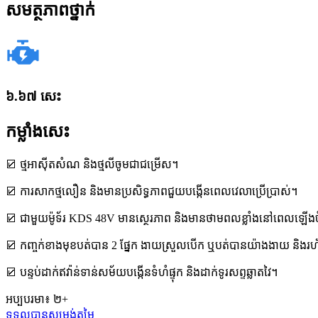
សមត្ថភាពថ្នាក់
៦.៦៧ សេះ
កម្លាំងសេះ
☑ ថ្មអាស៊ីតសំណ និងថ្មលីចូមជាជម្រើស។
☑ ការសាកថ្មលឿន និងមានប្រសិទ្ធភាពជួយបង្កើនពេលវេលាប្រើប្រាស់។
☑ ជាមួយម៉ូទ័រ KDS 48V មានស្ថេរភាព និងមានថាមពលខ្លាំងនៅពេលឡ
☑ កញ្ចក់ខាងមុខបត់បាន 2 ផ្នែក ងាយស្រួលបើក ឬបត់បានយ៉ាងងាយ និងរ
☑ បន្ទប់ដាក់ឥវ៉ាន់ទាន់សម័យបង្កើនទំហំផ្ទុក និងដាក់ទូរសព្ទឆ្លាតវៃ។
អប្បបរមា៖ ២+
ទទួលបានសម្រង់តម្លៃ