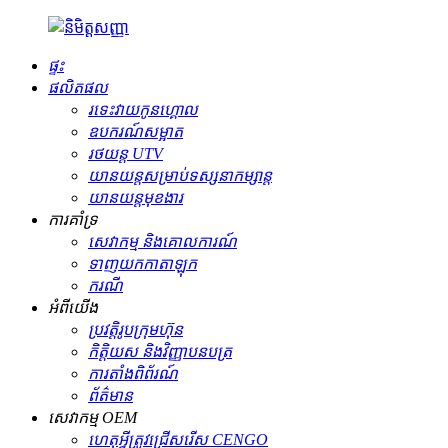
ផ្ទះ
ផលិតផល
រទេះ​វាយ​កូន​ហ្គោល
ឧបករណ៍សម្អាត
រថយន្ត UTV
យានយន្ត​សម្រាប់​ទស្សនា​កម្សាន្ត
យានយន្តមុខងារ
ការគាំទ្រ
សេវាកម្ម និងគោលការណ៍
ទាញយកកាតាឡុក
ករណី
អំពីយើង
ប្រវត្តិរូបក្រុមហ៊ុន
កិត្តិយស និងវិញ្ញាបនបត្រ
ការតាំងពិព័រណ៍
ព័ត៌មាន
សេវាកម្ម OEM
ហេតុអ្វីត្រូវជ្រើសរើស CENGO