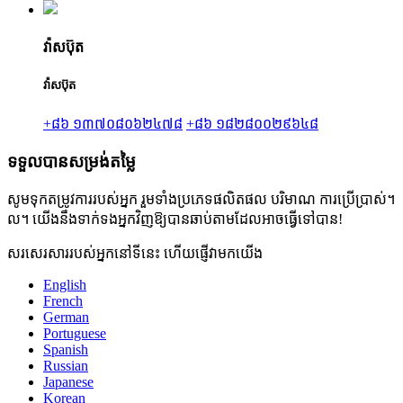
វ៉ាសប៊ុត
វ៉ាសប៊ុត
+៨៦ ១៣៧០៨០៦២៤៧៨
+៨៦ ១៨២៨០០២៩៦៤៨
ទទួលបានសម្រង់តម្លៃ
សូមទុកតម្រូវការរបស់អ្នក រួមទាំងប្រភេទផលិតផល បរិមាណ ការប្រើប្រាស់។
ល។ យើងនឹងទាក់ទងអ្នកវិញឱ្យបានឆាប់តាមដែលអាចធ្វើទៅបាន!
សរសេរសាររបស់អ្នកនៅទីនេះ ហើយផ្ញើវាមកយើង
English
French
German
Portuguese
Spanish
Russian
Japanese
Korean