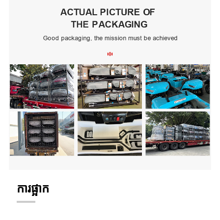
ការផ្អាក