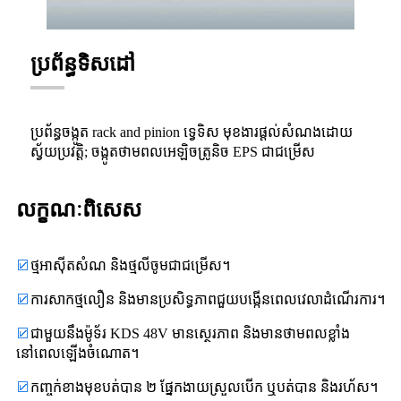
ប្រព័ន្ធទិសដៅ
ប្រព័ន្ធចង្កូត rack and pinion ទ្វេទិស មុខងារផ្តល់សំណងដោយ
ស្វ័យប្រវត្តិ; ចង្កូតថាមពលអេឡិចត្រូនិច EPS ជាជម្រើស
លក្ខណៈពិសេស
☑
ថ្មអាស៊ីតសំណ និងថ្មលីចូមជាជម្រើស។
☑
ការសាកថ្មលឿន និងមានប្រសិទ្ធភាពជួយបង្កើនពេលវេលាដំណើរការ។
☑
ជាមួយនឹងម៉ូទ័រ KDS 48V មានស្ថេរភាព និងមានថាមពលខ្លាំង
នៅពេលឡើងចំណោត។
☑
កញ្ចក់ខាងមុខបត់បាន ២ ផ្នែកងាយស្រួលបើក ឬបត់បាន និងរហ័ស។