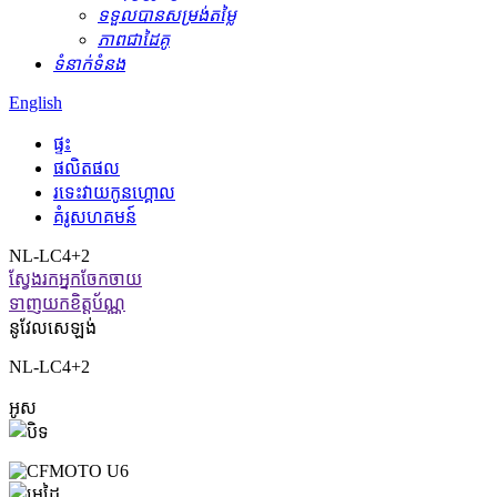
ទទួលបានសម្រង់តម្លៃ
ភាពជាដៃគូ
ទំនាក់ទំនង
English
ផ្ទះ
ផលិតផល
រទេះ​វាយ​កូន​ហ្គោល
គំរូសហគមន៍
NL-LC4+2
ស្វែងរកអ្នកចែកចាយ
ទាញយកខិត្តប័ណ្ណ
នូវែលសេឡង់
NL-LC4+2
អូស