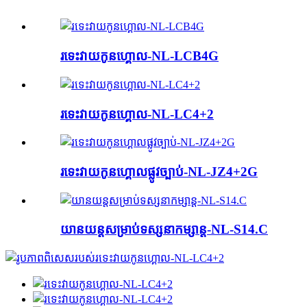
រទេះ​វាយ​កូន​ហ្គោល-NL-LCB4G
រទេះ​វាយ​កូន​ហ្គោល-NL-LC4+2
រទេះ​វាយ​កូន​ហ្គោល​ផ្លូវ​ច្បាប់-NL-JZ4+2G
យានយន្ត​សម្រាប់​ទស្សនា​កម្សាន្ត-NL-S14.C