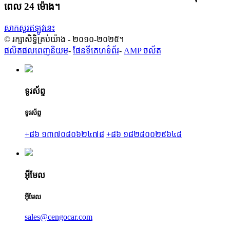
ពេល 24 ម៉ោង។
សាកសួរឥឡូវនេះ
© រក្សាសិទ្ធិគ្រប់យ៉ាង - ២០១០-២០២៥។
ផលិតផលពេញនិយម
-
ផែនទីគេហទំព័រ
-
AMP ចល័ត
ទូរស័ព្ទ
ទូរស័ព្ទ
+៨៦ ១៣៧០៨០៦២៤៧៨
+៨៦ ១៨២៨០០២៩៦៤៨
អ៊ីមែល
អ៊ីមែល
sales@cengocar.com