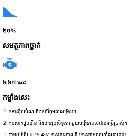
២០%
សមត្ថភាពថ្នាក់
៦.៦៧ សេះ
កម្លាំងសេះ
☑ ថ្មអាស៊ីតសំណ និងថ្មលីចូមជាជម្រើស។
☑ ការសាកថ្មលឿន និងមានប្រសិទ្ធភាពជួយបង្កើនពេលវេលាប្រើប្រាស់។
☑ ជាមួយម៉ូទ័រ KDS 48V មានស្ថេរភាព និងមានថាមពលខ្លាំងនៅពេល