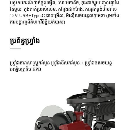
បន្ទះឧបករណ៍ចាក់ចូលផ្សិត, សោមេកានិច, កុងតាក់រួមបញ្ចូលគ្នាដៃ
តែមួយ, កុងតាក់ប្រអប់លេខ, កន្លែងដាក់ពែង, ការផ្គត់ផ្គង់ថាមពល
12V USB+Type-C ជាជម្រើស, ម៉ាស៊ីនរថយន្តពហុមេឌា (រួមទាំង
ការបង្ហាញព័ត៌មានវិនិច្ឆ័យកំហុស)
ប្រព័ន្ធហ្វ្រាំង
ហ្វ្រាំងធារាសាស្ត្រកង់បួន ហ្វ្រាំងឌីសកង់បួន + ហ្វ្រាំងចតរថយន្ត
អេឡិចត្រូនិច EPB