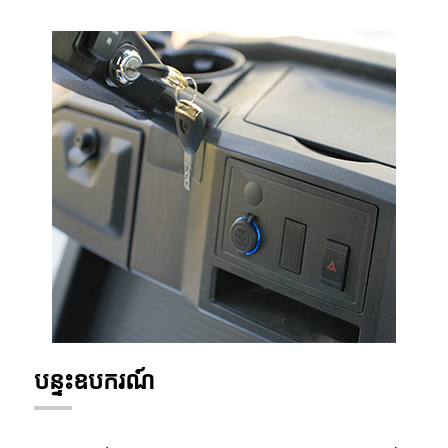
បន្ទះឧបករណ៍