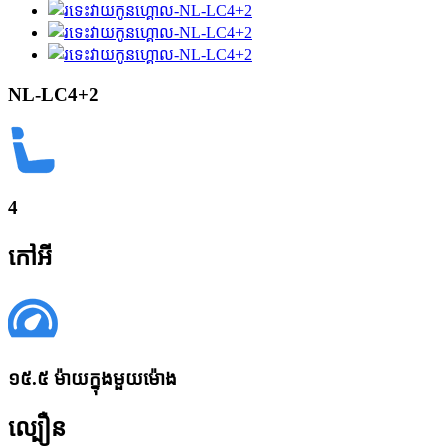
NL-LC4+2
4
កៅអី
១៥.៥ ម៉ាយក្នុងមួយម៉ោង
ល្បឿន