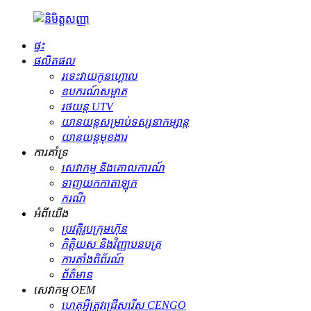
ផ្ទះ
ផលិតផល
រទេះ​វាយ​កូន​ហ្គោល
ឧបករណ៍សម្អាត
រថយន្ត UTV
យានយន្ត​សម្រាប់​ទស្សនា​កម្សាន្ត
យានយន្តមុខងារ
ការគាំទ្រ
សេវាកម្ម និងគោលការណ៍
ទាញយកកាតាឡុក
ករណី
អំពីយើង
ប្រវត្តិរូបក្រុមហ៊ុន
កិត្តិយស និងវិញ្ញាបនបត្រ
ការតាំងពិព័រណ៍
ព័ត៌មាន
សេវាកម្ម OEM
ហេតុអ្វីត្រូវជ្រើសរើស CENGO