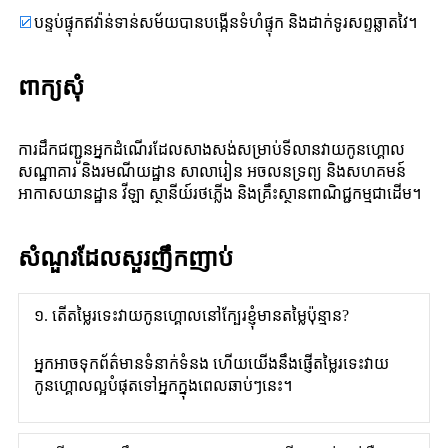
☑
បន្ទប់ផ្ទុកឥវ៉ាន់ទាន់សម័យបានបង្កើនទំហំផ្ទុក និងដាក់ទូរសព្ទឆ្លាតវៃ។
ពាក្យសុំ
ការដឹកជញ្ជូនអ្នកដំណើរដែលសាងសង់សម្រាប់ទីលានវាយកូនហ្គោល
សណ្ឋាគារ និងរមណីយដ្ឋាន សាលារៀន អចលនទ្រព្យ និងសហគមន៍
អាកាសយានដ្ឋាន វីឡា ស្ថានីយ៍រថភ្លើង និងគ្រឹះស្ថានពាណិជ្ជកម្មជាដើម។
សំណួរដែលសួរញឹកញាប់
១. តើតម្លៃរទេះវាយកូនហ្គោលនៅក្បែរខ្ញុំមានតម្លៃប៉ុន្មាន?
អ្នកអាចទុកព័ត៌មានទំនាក់ទំនង ហើយយើងនឹងផ្ញើតម្លៃរទេះវាយ
កូនហ្គោលល្អបំផុតទៅអ្នកក្នុងពេលឆាប់ៗនេះ។