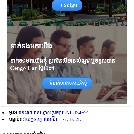
អានបន្ថែម
ទាក់ទង​មក​យើង
ទាក់ទងមកយើងខ្ញុំ ប្រសិនបើមានសំណួរ ឬទទួលបាន
Cengo Car ថ្ងៃនេះ។
ទំនាក់ទំនងមកយើងខ្ញុំ
មុន៖
រទេះ​វាយ​កូន​ហ្គោល​ផ្លូវ​ច្បាប់-NL-JZ4+2G
បន្ទាប់៖
វាយកូនហ្គោលអាជីព -NL-LC2L