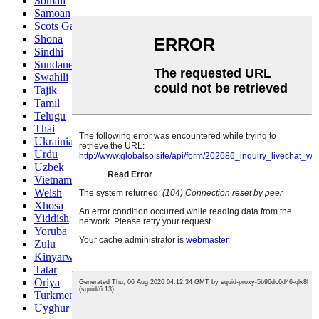
Somali
Samoan
Scots Gaelic
Shona
Sindhi
Sundanese
Swahili
Tajik
Tamil
Telugu
Thai
Ukrainian
Urdu
Uzbek
Vietnamese
Welsh
Xhosa
Yiddish
Yoruba
Zulu
Kinyarwanda
Tatar
Oriya
Turkmen
Uyghur