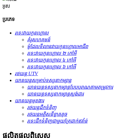
អូស
ប្រភេទ
រទេះ​វាយ​កូន​ហ្គោល
គំរូសហគមន៍
ម៉ូដែលទីលានវាយកូនហ្គោលអាជីព
រទេះ​វាយ​កូន​ហ្គោល ២ កៅអី
រទេះ​វាយ​កូន​ហ្គោល ៤ កៅអី
រទេះ​វាយ​កូន​ហ្គោល ៦ កៅអី
រថយន្ត UTV
យានយន្ត​សម្រាប់​ទស្សនា​កម្សាន្ត
យានយន្តទស្សនាកម្សាន្តបែបបុរាណតាមតម្រូវការ
យានយន្តទស្សនាកម្សាន្តស្តង់ដារ
យានយន្តមុខងារ
រថយន្តដឹកទំនិញ
រថយន្តអគ្គិសនីខ្នាតតូច
រទេះ​ដឹក​ទំនិញ​ជាមួយ​គ្រែ​ដាក់​ឥវ៉ាន់
ផលិតផល​ពិសេស