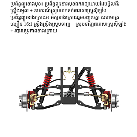
ប្រព័ន្ធព្យួរខាងមុខ៖ ប្រព័ន្ធព្យួរខាងមុខឯករាជ្យដោយដៃបង្វិលពីរ +
ស្ព្រីងរមួល + ឧបករណ៍ស្រូបយកឆក់ធារាសាស្ត្រស៊ីឡាំង
ប្រព័ន្ធព្យួរខាងក្រោយ៖ អ័ក្សខាងក្រោយរួមបញ្ចូលគ្នា សមាមាត្រ
ល្បឿន 16:1 ស្ព្រីងស្ព្រីងស្រូបទាញ + ស្រូបទាញធារាសាស្ត្រស៊ីឡាំង
+ របារស្ថេរភាពខាងក្រោយ