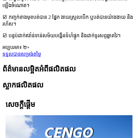
ឡើងចំណោត។
☑ កញ្ចក់ខាងមុខបត់បាន 2 ផ្នែក ងាយស្រួលបើក ឬបត់បានយ៉ាងងាយ និង
រហ័ស។
☑ បន្ទប់ដាក់ឥវ៉ាន់ទាន់សម័យបង្កើនទំហំផ្ទុក និងដាក់ទូរសព្ទឆ្លាតវៃ។
អប្បបរមា៖ ២+
ទទួលបានសម្រង់តម្លៃ
ព័ត៌មានលម្អិតអំពីផលិតផល
ស្លាកផលិតផល
សេចក្តីផ្តើម