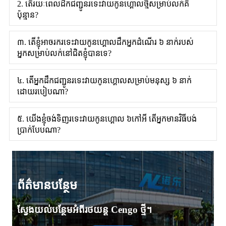
2. តើ​រយៈពេល​ដឹកជញ្ជូន​រទេះ​វាយ​កូន​ហ្គោល​ថ្មី​សម្រាប់​លក់​គឺ​
ប៉ុន្មាន?
៣. តើខ្ញុំអាចរករទេះវាយកូនហ្គោលដឹកអ្នកដំណើរ ៦ នាក់របស់
អ្នកសម្រាប់លក់នៅជិតខ្ញុំបានទេ?
៤. តើអ្នកដឹកជញ្ជូនរទេះវាយកូនហ្គោលសម្រាប់មនុស្ស ៦ នាក់
ដោយរបៀបណា?
៥. យើងខ្ញុំចង់ទិញរទេះវាយកូនហ្គោល ៦កៅអី តើអ្នកមានវិធីបង់
ប្រាក់បែបណា?
ព័ត៌មានបន្ថែម
ស្វែងយល់បន្ថែមអំពីរថយន្ត Cengo ថ្មី។