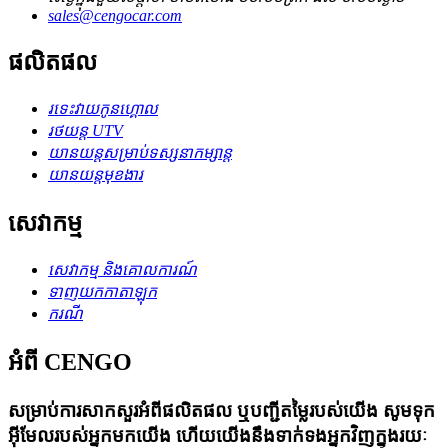
sales@cengocar.com
ផលិតផល
រទេះ​វាយ​កូន​ហ្គោល
រថយន្ត UTV
យានយន្ត​សម្រាប់​ទស្សនា​កម្សាន្ត
យានយន្តមុខងារ
សេវាកម្ម
សេវាកម្ម និងគោលការណ៍
ទាញយកកាតាឡុក
ករណី
អំពី CENGO
សម្រាប់ការសាកសួរអំពីផលិតផល ឬបញ្ជីតម្លៃរបស់យើង សូមទុក
អ៊ីមែលរបស់អ្នកមកយើង ហើយយើងនឹងទាក់ទងអ្នកវិញក្នុងរយៈ