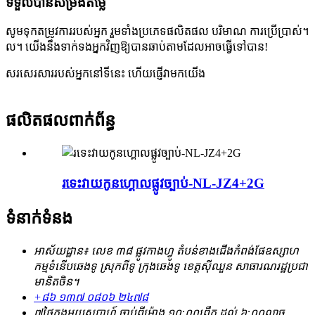
ទទួលបានសម្រង់តម្លៃ
សូមទុកតម្រូវការរបស់អ្នក រួមទាំងប្រភេទផលិតផល បរិមាណ ការប្រើប្រាស់។
ល។ យើងនឹងទាក់ទងអ្នកវិញឱ្យបានឆាប់តាមដែលអាចធ្វើទៅបាន!
សរសេរសាររបស់អ្នកនៅទីនេះ ហើយផ្ញើវាមកយើង
ផលិតផលពាក់ព័ន្ធ
រទេះ​វាយ​កូន​ហ្គោល​ផ្លូវ​ច្បាប់-NL-JZ4+2G
ទំនាក់ទំនង
អាស័យដ្ឋាន៖ លេខ ៣៨ ផ្លូវកាងហ្វូ តំបន់ខាងជើងកំពង់ផែឧស្សាហ
កម្មទំនើបឆេងទូ ស្រុកពីទូ ក្រុងឆេងទូ ខេត្តស៊ីឈួន សាធារណរដ្ឋប្រជា
មានិតចិន។
+៨៦ ១៣៧ ០៨០៦ ២៤៧៨
៧ថ្ងៃក្នុងមួយសប្តាហ៍ ចាប់ពីម៉ោង ១០:០០ព្រឹក ដល់ ៦:០០ល្ងាច