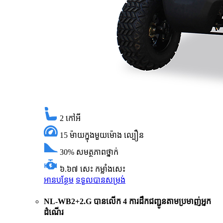
2
កៅអី
15 ម៉ាយក្នុងមួយម៉ោង
ល្បឿន
30%
សមត្ថភាពថ្នាក់
៦.៦៧ សេះ
កម្លាំងសេះ
អានបន្ថែម
ទទួលបានសម្រង់
NL-WB2+2.G បានលើក 4 ការដឹកជញ្ជូនតាមប្រមាញ់អ្នក
ដំណើរ