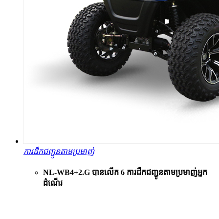
ការដឹកជញ្ជូនតាមប្រមាញ់
NL-WB4+2.G បានលើក 6 ការដឹកជញ្ជូនតាមប្រមាញ់អ្នក
ដំណើរ