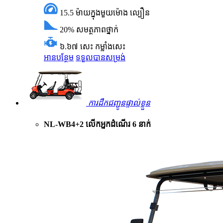
15.5 ម៉ាយក្នុងមួយម៉ោង
ល្បឿន
20%
សមត្ថភាពថ្នាក់
៦.៦៧ សេះ
កម្លាំងសេះ
អានបន្ថែម
ទទួលបានសម្រង់
ការដឹកជញ្ជូនផ្ទាល់ខ្លួន
NL-WB4+2 លើកអ្នកដំណើរ 6 នាក់