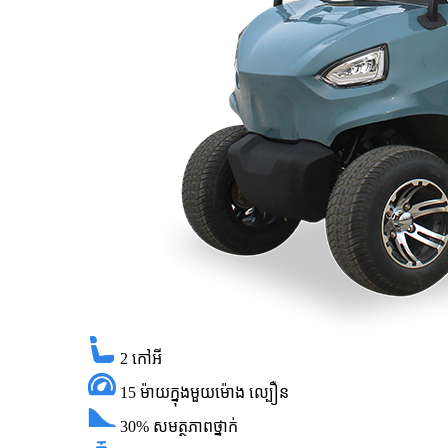
2
កៅអី
15 ម៉ាយក្នុងមួយម៉ោង
ល្បឿន
30%
សមត្ថភាពថ្នាក់