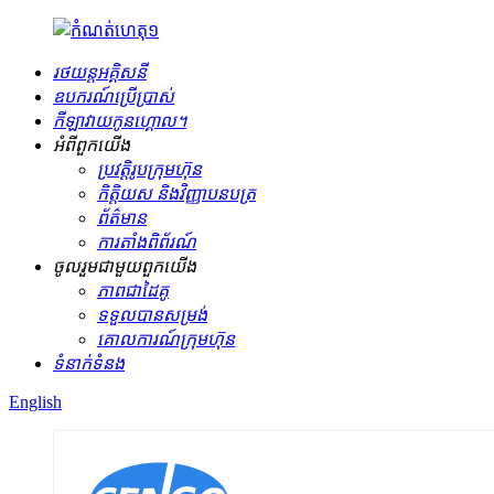
រថយន្តអគ្គិសនី
ឧបករណ៍ប្រើប្រាស់
កីឡាវាយកូនហ្គោល។
អំពីពួកយើង
ប្រវត្តិរូបក្រុមហ៊ុន
កិត្តិយស និងវិញ្ញាបនបត្រ
ព័ត៌មាន
ការតាំងពិព័រណ៍
ចូលរួមជាមួយពួកយើង
ភាពជាដៃគូ
ទទួលបានសម្រង់
គោលការណ៍ក្រុមហ៊ុន
ទំនាក់ទំនង
English