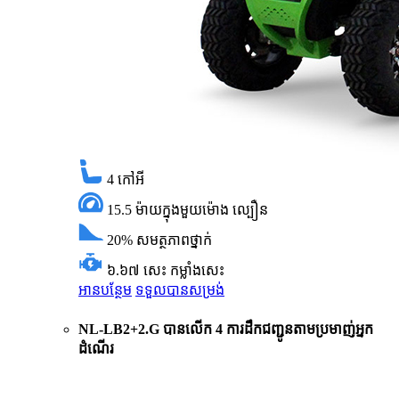
4
កៅអី
15.5 ម៉ាយក្នុងមួយម៉ោង
ល្បឿន
20%
សមត្ថភាពថ្នាក់
៦.៦៧ សេះ
កម្លាំងសេះ
អានបន្ថែម
ទទួលបានសម្រង់
NL-LB2+2.G បានលើក 4 ការដឹកជញ្ជូនតាមប្រមាញ់អ្នក
ដំណើរ