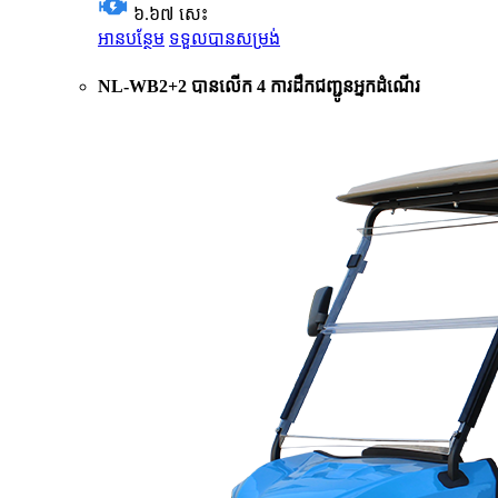
៦.៦៧ សេះ
អានបន្ថែម
ទទួលបានសម្រង់
NL-WB2+2 បានលើក 4 ការដឹកជញ្ជូនអ្នកដំណើរ