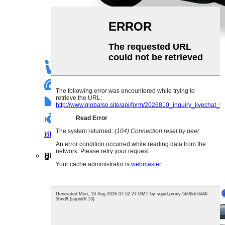
2
កៅអី
15.5-24.9mph
ល្បឿន
25%
សមត្ថភាពថ្នាក់
5.44hp
កម្លាំងសេះ
អានបន្ថែម
ទទួលបានសម្រង់
អ្នកដំណើរ NL-P2020 LSV 2