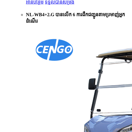
អានបន្ថែម
ទទួលបានសម្រង់
NL-WB4+2.G បានលើក 6 ការដឹកជញ្ជូនតាមប្រមាញ់អ្នក
ដំណើរ