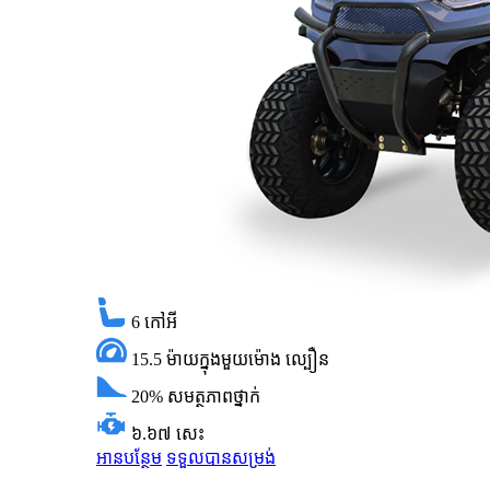
6
កៅអី
15.5 ម៉ាយក្នុងមួយម៉ោង
ល្បឿន
20%
សមត្ថភាពថ្នាក់
៦.៦៧ សេះ
អានបន្ថែម
ទទួលបានសម្រង់