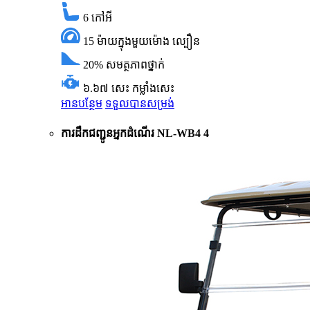
6
កៅអី
15 ម៉ាយក្នុងមួយម៉ោង
ល្បឿន
20%
សមត្ថភាពថ្នាក់
៦.៦៧ សេះ
កម្លាំងសេះ
អានបន្ថែម
ទទួលបានសម្រង់
ការដឹកជញ្ជូនអ្នកដំណើរ NL-WB4 4