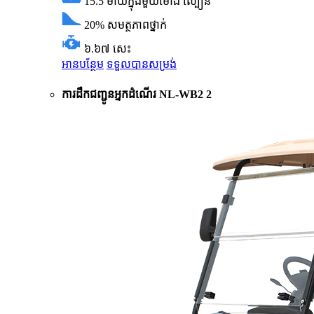
15.5 ម៉ាយក្នុងមួយម៉ោង
ល្បឿន
20%
សមត្ថភាពថ្នាក់
៦.៦៧ សេះ
អានបន្ថែម
ទទួលបានសម្រង់
ការដឹកជញ្ជូនអ្នកដំណើរ NL-WB2 2