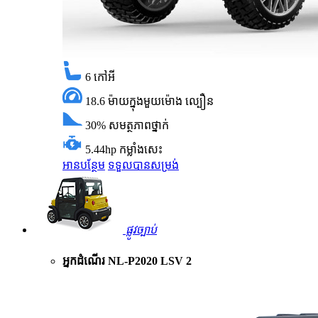
6
កៅអី
18.6 ម៉ាយក្នុងមួយម៉ោង
ល្បឿន
30%
សមត្ថភាពថ្នាក់
5.44hp
កម្លាំងសេះ
អានបន្ថែម
ទទួលបានសម្រង់
ផ្លូវច្បាប់
អ្នកដំណើរ NL-P2020 LSV 2