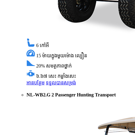
6
កៅអី
15 ម៉ាយក្នុងមួយម៉ោង
ល្បឿន
20%
សមត្ថភាពថ្នាក់
៦.៦៧ សេះ
កម្លាំងសេះ
អានបន្ថែម
ទទួលបានសម្រង់
NL-WB2.G 2 Passenger Hunting Transport