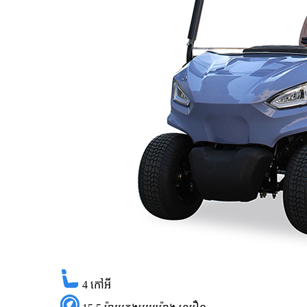
4
កៅអី