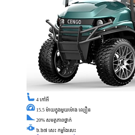
4
កៅអី
15.5 ម៉ាយក្នុងមួយម៉ោង
ល្បឿន
20%
សមត្ថភាពថ្នាក់
៦.៦៧ សេះ
កម្លាំងសេះ