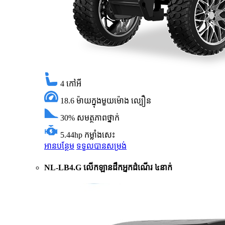
4
កៅអី
18.6 ម៉ាយក្នុងមួយម៉ោង
ល្បឿន
30%
សមត្ថភាពថ្នាក់
5.44hp
កម្លាំងសេះ
អានបន្ថែម
ទទួលបានសម្រង់
NL-LB4.G លើកឡានដឹកអ្នកដំណើរ ៤នាក់