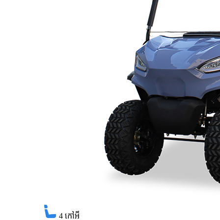
4
កៅអី