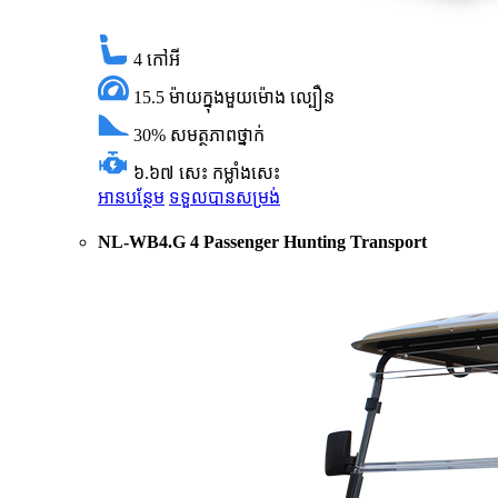
4
កៅអី
15.5 ម៉ាយក្នុងមួយម៉ោង
ល្បឿន
30%
សមត្ថភាពថ្នាក់
៦.៦៧ សេះ
កម្លាំងសេះ
អានបន្ថែម
ទទួលបានសម្រង់
NL-WB4.G 4 Passenger Hunting Transport