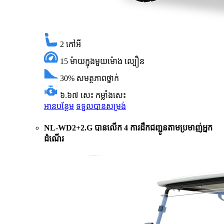
2
កៅអី
15 ម៉ាយក្នុងមួយម៉ោង
ល្បឿន
30%
សមត្ថភាពថ្នាក់
៦.៦៧ សេះ
កម្លាំងសេះ
អានបន្ថែម
ទទួលបានសម្រង់
NL-WD2+2.G បានលើក 4 ការដឹកជញ្ជូនតាមប្រមាញ់អ្នក
ដំណើរ