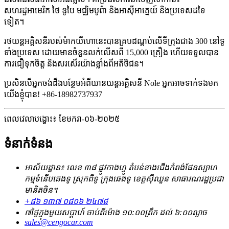
សហរដ្ឋអាមេរិក ថៃ ឌូបៃ មជ្ឈិមបូព៌ា និងអាស៊ីអាគ្នេយ៍ និងប្រទេសដទៃ
ទៀត។
រថយន្តអគ្គិសនីរបស់ម៉ាកយីហោនេះបានគ្របដណ្តប់លើទីក្រុងជាង 300 នៅទូ
ទាំងប្រទេស ដោយមានចំនួនលក់លើសពី 15,000 គ្រឿង ហើយទទួលបាន
ការជឿទុកចិត្ត និងសរសើរយ៉ាងខ្លាំងពីអតិថិជន។
ប្រសិនបើអ្នកចង់ដឹងបន្ថែមអំពីយានយន្តអគ្គិសនី Nole អ្នកអាចទាក់ទងមក
យើងខ្ញុំបាន! +86-18982737937
ពេលវេលាបង្ហោះ៖ ខែមករា-០៦-២០២៥
ទំនាក់ទំនង
អាស័យដ្ឋាន៖ លេខ ៣៨ ផ្លូវកាងហ្វូ តំបន់ខាងជើងកំពង់ផែឧស្សាហ
កម្មទំនើបឆេងទូ ស្រុកពីទូ ក្រុងឆេងទូ ខេត្តស៊ីឈួន សាធារណរដ្ឋប្រជា
មានិតចិន។
+៨៦ ១៣៧ ០៨០៦ ២៤៧៨
៧ថ្ងៃក្នុងមួយសប្តាហ៍ ចាប់ពីម៉ោង ១០:០០ព្រឹក ដល់ ៦:០០ល្ងាច
sales@cengocar.com