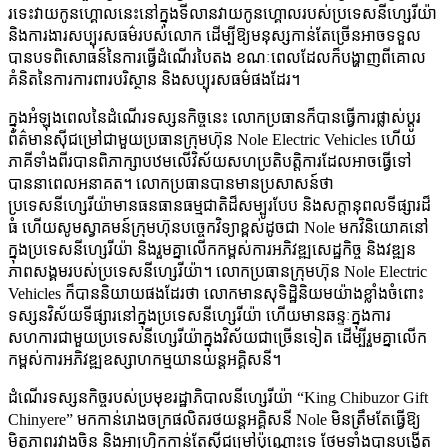
រទេះវាយកូនហ្គោលនេះនៅក្នុងទីលានវាយកូនហ្គោលរបស់ប្រទេសនីហ្សេរីយ៉ា
និងការងារសប្បុរសធម៌របស់លោក ដើម្បីឱ្យមនុស្សកាន់តែច្រើនអាចទទួល
បានបទពិសោធន៍នៃការធ្វើដំណើរបៃតង ខណៈពេលដែលក៏បង្ហាញពីគោល
គំនិតនៃការការពារបរិស្ថាន និងសប្បុរសធម៌ផងដែរ។
ក្នុងអំឡុងពេលនៃដំណើរទស្សនកិច្ចនេះ លោកប្រធានក៏បានធ្វើការផ្លាស់ប្តូរ
ព័ត៌មានស៊ីជម្រៅជាមួយប្រធានក្រុមហ៊ុន Nole Electric Vehicles ហើយ
ភាគីទាំងពីរបានពិភាក្សាបឋមលើវិស័យសហប្រតិបត្តិការដែលអាចធ្វើទៅ
បាននាពេលអនាគត។ លោកប្រធានបានមានប្រសាសន៍ថា
ប្រទេសនីហ្សេរីយ៉ាមានធនធានធម្មជាតិដ៏សម្បូរបែប និងសក្តានុពលទីផ្សារដ៏
ធំ ហើយសូមស្វាគមន៍ក្រុមហ៊ុនបច្ចេកវិទ្យាខ្ពស់ដូចជា Nole មកវិនិយោគនៅ
ក្នុងប្រទេសនីហ្សេរីយ៉ា និងរួមគ្នាលើកកម្ពស់ការអភិវឌ្ឍសេដ្ឋកិច្ច និងវឌ្ឍន
ភាពសង្គមរបស់ប្រទេសនីហ្សេរីយ៉ា។ លោកប្រធានក្រុមហ៊ុន Nole Electric
Vehicles ក៏បាននិយាយផងដែរថា លោកមានសុទិដ្ឋិនិយមយ៉ាងខ្លាំងចំពោះ
ទស្សនវិស័យទីផ្សារនៅក្នុងប្រទេសនីហ្សេរីយ៉ា ហើយមានឆន្ទៈក្នុងការ
សហការជាមួយប្រទេសនីហ្សេរីយ៉ាក្នុងវិស័យជាច្រើនទៀត ដើម្បីរួមគ្នាលើក
កម្ពស់ការអភិវឌ្ឍឧស្សាហកម្មយានយន្តអគ្គិសនី។
ដំណើរទស្សនកិច្ចរបស់ប្រមុខរដ្ឋាភិបាលនីហ្សេរីយ៉ា “King Chibuzor Gift
Chinyere” មកកាន់រោងចក្រផលិតរថយន្តអគ្គិសនី Nole មិនត្រឹមតែធ្វើឱ្យ
មិត្តភាពរវាងចិន និងអាហ្វ្រិកកាន់តែស៊ីជម្រៅប៉ុណ្ណោះទេ ថែមទាំងបានបង្កើត