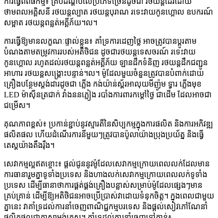
ការ​ធ្វើ​ពិពិធកម្ម៖ គ្របដណ្តប់លើប្រភេទច្រើនដូចជា រថយន្ត​ដើរ​ដោយ​
ថាមពល​អគ្គិសនី រថយន្ត​ល្បាត រថយន្ត​បុរាណ រទេះ​វាយ​កូនហ្គោល ឧបករណ៍​
សម្អាត រថយន្ត​ពន្លត់​អគ្គីភ័យ។ល។
ការធ្វើឱ្យមានលក្ខណៈផ្ទាល់ខ្លួន៖ គាំទ្រការដេញថ្លៃ អាចត្រូវបានប្ដូរតាម
បំណងតាមតម្រូវការរបស់អតិថិជន ដូចជារថយន្តទេសចរណ៍ រទេះវាយ
កូនហ្គោល រហូតដល់រថយន្តពន្លត់អគ្គីភ័យ ឡានដឹកទំនិញ រថយន្តដឹកជញ្ជូន
អាហារ រថយន្តសង្គ្រោះបន្ទាន់។ល។ ម៉ូដែលមួយចំនួនត្រូវបានបំពាក់ដោយ
គ្រឿងបន្ថែមស្តង់ដារដូចជា ភ្លើង កង់យ៉ាន់ស្ព័រអាលុយមីញ៉ូម ទ្វារ ភ្លើងមុខ
LED ម៉ាស៊ីនត្រជាក់ វាំងននភ្លៀង របាំងការពារកម្តៅថ្ងៃ ជាដើម ដែលអាចជា
ជម្រើស។
គុណភាពខ្ពស់៖ ប្រកាន់ខ្ជាប់នូវស្មារតីនៃសិប្បកម្មក្នុងការផលិត និងការអភិវឌ្ឍ
ផលិតផល ហើយដំណើរការនីមួយៗត្រូវបានប៉ូលាយ៉ាងប្រុងប្រយ័ត្ន និងធ្វើ
តេស្តយ៉ាងតឹងរ៉ឹង។
សេវាកម្មល្អឥតខ្ចោះ៖ ផ្តល់ជូននូវម៉ូដែលសេវាកម្មក្រោយពេលលក់ដែលមាន
ការធានារួមគ្នាទូទាំងប្រទេស និងហាងលក់សេវាកម្មក្រោយពេលលក់ទូទាំង
ប្រទេស ដើម្បីធានាថាការផ្គត់ផ្គង់គ្រឿងបន្លាស់សម្រាប់ម៉ូដែលផ្សេងៗមាន
គ្រប់គ្រាន់ ដើម្បីឱ្យអតិថិជនអាចប្រើប្រាស់វាដោយទំនុកចិត្ត។ ក្នុងពេលជាមួយ
គ្នានេះ វាគាំទ្រដល់ការនាំចេញពាណិជ្ជកម្មបរទេស និងផ្តល់សៀវភៅណែនាំ
ផលិតផលជាភាសាអង់គ្លេស។ គាំទ្រដល់ការនាំចេញទៅកាន់៖