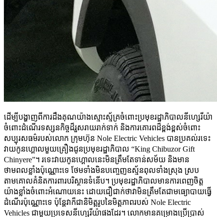
ដើម្បីបង្ហាញពីការដឹងគុណយ៉ាងស្មោះស្ម័គ្រចំពោះប្រមុខរដ្ឋាភិបាលនីហ្សេរីយ៉ា
ចំពោះដំណើរទស្សនកិច្ចដ៏រួសរាយរាក់ទាក់ និងការគោរពដ៏ខ្ពង់ខ្ពស់ចំពោះ
សប្បុរសធម៌របស់លោក ក្រុមហ៊ុន Nole Electric Vehicles បានប្រគល់រទេះ
វាយកូនហ្គោលមួយគ្រឿងជូនប្រមុខរដ្ឋាភិបាល “King Chibuzor Gift
Chinyere”។ រទេះវាយកូនហ្គោលនេះមិនត្រឹមតែទាន់សម័យ និងមាន
ថាមពលខ្លាំងប៉ុណ្ណោះទេ ថែមទាំងមិនបញ្ចេញឧស្ម័នពុលទាំងស្រុង ស្រប
តាមគោលគំនិតការពារបរិស្ថានទំនើប។ ប្រមុខរដ្ឋាភិបាលមានការពេញចិត្ត
យ៉ាងខ្លាំងចំពោះអំណោយនេះ ដោយជឿជាក់ថាវាមិនត្រឹមតែជាមធ្យោបាយធ្វើ
ដំណើរប៉ុណ្ណោះទេ ប៉ុន្តែវាក៏ជានិមិត្តរូបនៃមិត្តភាពរបស់ Nole Electric
Vehicles ជាមួយប្រទេសនីហ្សេរីយ៉ាផងដែរ។ លោកមានគម្រោងប្រើប្រាស់