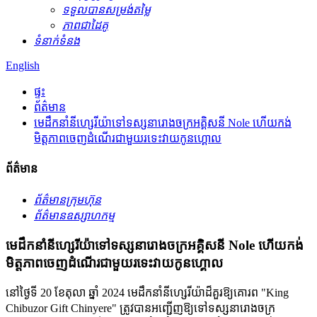
ទទួលបានសម្រង់តម្លៃ
ភាពជាដៃគូ
ទំនាក់ទំនង
English
ផ្ទះ
ព័ត៌មាន
មេដឹកនាំនីហ្សេរីយ៉ាទៅទស្សនារោងចក្រអគ្គិសនី Nole ហើយកង់
មិត្តភាពចេញដំណើរជាមួយរទេះវាយកូនហ្គោល
ព័ត៌មាន
ព័ត៌មានក្រុមហ៊ុន
ព័ត៌មានឧស្សាហកម្ម
មេដឹកនាំនីហ្សេរីយ៉ាទៅទស្សនារោងចក្រអគ្គិសនី Nole ហើយកង់
មិត្តភាពចេញដំណើរជាមួយរទេះវាយកូនហ្គោល
នៅថ្ងៃទី 20 ខែតុលា ឆ្នាំ 2024 មេដឹកនាំនីហ្សេរីយ៉ាដ៏គួរឱ្យគោរព "King
Chibuzor Gift Chinyere" ត្រូវបានអញ្ជើញឱ្យទៅទស្សនារោងចក្រ