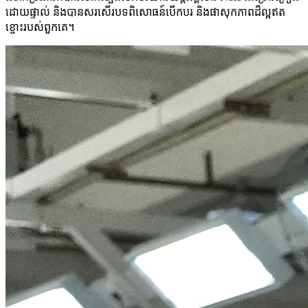
ដោយផ្ទាល់ និងបានសរសើរបទពិសោធន៍បើកបរ និងផាសុកភាពដ៏ល្អឥត
ខ្ចោះរបស់ពួកគេ។