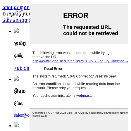
សាកសួរឥឡូវនេះ
© រក្សាសិទ្ធិគ្រប់យ៉ាង - ២០១០-២០២៥។
ផលិតផលពេញនិយម
-
ផែនទីគេហទំព័រ
-
AMP ចល័ត
ទូរស័ព្ទ
ទូរស័ព្ទ
+៨៦ ១៣៧០៨០៦២៤៧៨
+៨៦ ១៨២៨០០២៩៦៤៨
អ៊ីមែល
អ៊ីមែល
sales@cengocar.com