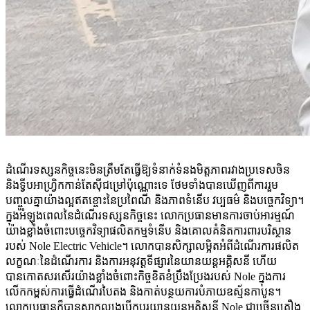
ដំណើរទស្សនកិច្ចនេះមិនត្រឹមតែធ្វើឱ្យទំនាក់ទំនងមិត្តភាពរវាងប្រទេសចិន
និងទ្វីបអាហ្វ្រិកកាន់តែស៊ីជម្រៅប៉ុណ្ណោះទេ ថែមទាំងបានឃើញពីការរួម
បញ្ចូលគ្នាយ៉ាងល្អឥតខ្ចោះនៃប្រពៃណី និងភាពទំនើប វប្បធម៌ និងបច្ចេកវិទ្យា។
ក្នុងអំឡុងពេលនៃដំណើរទស្សនកិច្ចនេះ លោកប្រធានមានការចាប់អារម្មណ៍
យ៉ាងខ្លាំងចំពោះបច្ចេកវិទ្យាផលិតកម្មទំនើប និងគោលគំនិតការពារបរិស្ថាន
របស់ Nole Electric Vehicle។ លោកបានសិក្សាលម្អិតអំពីដំណើរការផលិត
លក្ខណៈនៃដំណើរការ និងការអនុវត្តទីផ្សារនៃយានយន្តអគ្គិសនី ហើយ
បានកោតសរសើរយ៉ាងខ្លាំងចំពោះកិច្ចខិតខំប្រឹងប្រែងរបស់ Nole ក្នុងការ
លើកកម្ពស់ការធ្វើដំណើរបៃតង និងកាត់បន្ថយការបំភាយឧស្ម័នកាបូន។
លោកប្រធានក៏បានសាកល្បងបើកបរយានយន្តអគ្គិសនី Nole ជាច្រើនគ្រឿង