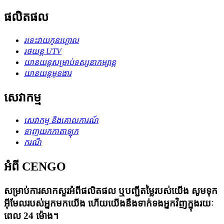
ផលិតផល
រទេះ​វាយ​កូន​ហ្គោល
រថយន្ត UTV
យានយន្ត​សម្រាប់​ទស្សនា​កម្សាន្ត
យានយន្តមុខងារ
សេវាកម្ម
សេវាកម្ម និងគោលការណ៍
ទាញយកកាតាឡុក
ករណី
អំពី CENGO
សម្រាប់ការសាកសួរអំពីផលិតផល ឬបញ្ជីតម្លៃរបស់យើង សូមទុក
អ៊ីមែលរបស់អ្នកមកយើង ហើយយើងនឹងទាក់ទងអ្នកវិញក្នុងរយៈ
ពេល 24 ម៉ោង។