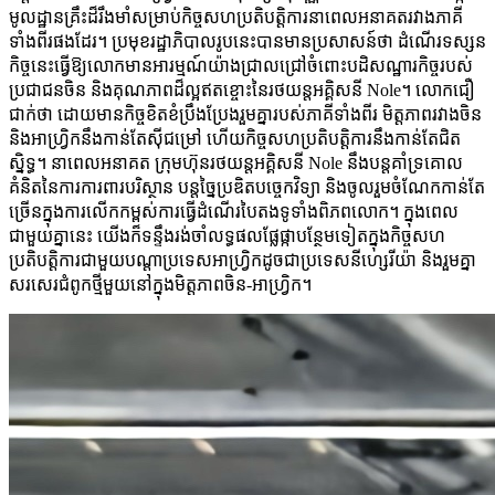
មូលដ្ឋានគ្រឹះដ៏រឹងមាំសម្រាប់កិច្ចសហប្រតិបត្តិការនាពេលអនាគតរវាងភាគី
ទាំងពីរផងដែរ។ ប្រមុខរដ្ឋាភិបាលរូបនេះបានមានប្រសាសន៍ថា ដំណើរទស្សន
កិច្ចនេះធ្វើឱ្យលោកមានអារម្មណ៍យ៉ាងជ្រាលជ្រៅចំពោះបដិសណ្ឋារកិច្ចរបស់
ប្រជាជនចិន និងគុណភាពដ៏ល្អឥតខ្ចោះនៃរថយន្តអគ្គិសនី Nole។ លោកជឿ
ជាក់ថា ដោយមានកិច្ចខិតខំប្រឹងប្រែងរួមគ្នារបស់ភាគីទាំងពីរ មិត្តភាពរវាងចិន
និងអាហ្វ្រិកនឹងកាន់តែស៊ីជម្រៅ ហើយកិច្ចសហប្រតិបត្តិការនឹងកាន់តែជិត
ស្និទ្ធ។ នាពេលអនាគត ក្រុមហ៊ុនរថយន្តអគ្គិសនី Nole នឹងបន្តគាំទ្រគោល
គំនិតនៃការការពារបរិស្ថាន បន្តច្នៃប្រឌិតបច្ចេកវិទ្យា និងចូលរួមចំណែកកាន់តែ
ច្រើនក្នុងការលើកកម្ពស់ការធ្វើដំណើរបៃតងទូទាំងពិភពលោក។ ក្នុងពេល
ជាមួយគ្នានេះ យើងក៏ទន្ទឹងរង់ចាំលទ្ធផលផ្លែផ្កាបន្ថែមទៀតក្នុងកិច្ចសហ
ប្រតិបត្តិការជាមួយបណ្តាប្រទេសអាហ្វ្រិកដូចជាប្រទេសនីហ្សេរីយ៉ា និងរួមគ្នា
សរសេរជំពូកថ្មីមួយនៅក្នុងមិត្តភាពចិន-អាហ្វ្រិក។