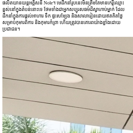
ផលិតយានយន្តអគ្គិសនី Nole។ មេដឹកនាំរូបនេះមិនត្រឹមតែមានកេរ្តិ៍ឈ្មោះ
ខ្ពស់នៅក្នុងតំបន់នោះទេ ថែមទាំងជាអ្នកសប្បុរសធម៌ដ៏ស្វាហាប់ម្នាក់ ដែល
ដឹកនាំក្នុងការផ្តល់អាហារ ទឹក ផ្ទះសម្បែង និងសាលារៀនដោយឥតគិតថ្លៃ
សម្រាប់កុមារពិការ និងកុមារកំព្រា ហើយត្រូវបានគោរពយ៉ាងខ្លាំងដោយ
ប្រជាជន។