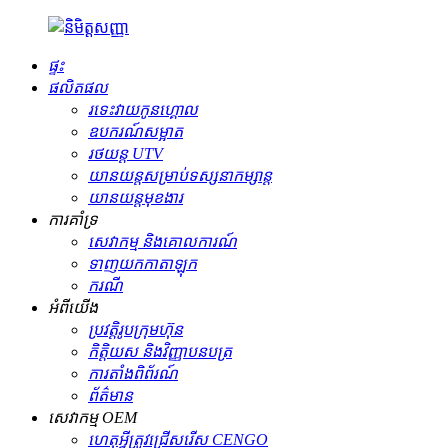
ផ្ទះ
ផលិតផល
រទេះ​វាយ​កូន​ហ្គោល
ឧបករណ៍សម្អាត
រថយន្ត UTV
យានយន្ត​សម្រាប់​ទស្សនា​កម្សាន្ត
យានយន្តមុខងារ
ការគាំទ្រ
សេវាកម្ម និងគោលការណ៍
ទាញយកកាតាឡុក
ករណី
អំពីយើង
ប្រវត្តិរូបក្រុមហ៊ុន
កិត្តិយស និងវិញ្ញាបនបត្រ
ការតាំងពិព័រណ៍
ព័ត៌មាន
សេវាកម្ម OEM
ហេតុអ្វីត្រូវជ្រើសរើស CENGO