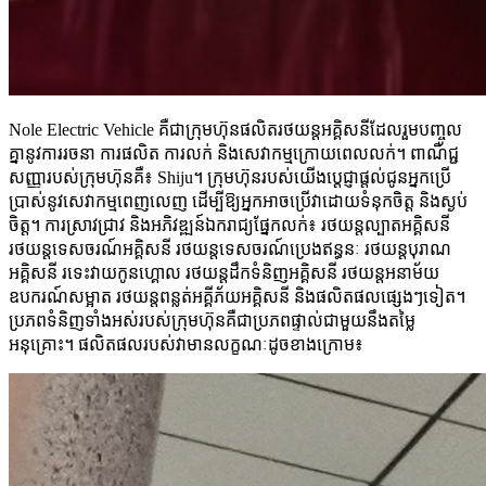
Nole Electric Vehicle គឺជាក្រុមហ៊ុនផលិតរថយន្តអគ្គិសនីដែលរួមបញ្ចូល
គ្នានូវការរចនា ការផលិត ការលក់ និងសេវាកម្មក្រោយពេលលក់។ ពាណិជ្ជ
សញ្ញារបស់ក្រុមហ៊ុនគឺ៖ Shiju។ ក្រុមហ៊ុនរបស់យើងប្តេជ្ញាផ្តល់ជូនអ្នកប្រើ
ប្រាស់នូវសេវាកម្មពេញលេញ ដើម្បីឱ្យអ្នកអាចប្រើវាដោយទំនុកចិត្ត និងស្ងប់
ចិត្ត។ ការស្រាវជ្រាវ និងអភិវឌ្ឍន៍ឯករាជ្យផ្នែកលក់៖ រថយន្តល្បាតអគ្គិសនី
រថយន្តទេសចរណ៍អគ្គិសនី រថយន្តទេសចរណ៍ប្រេងឥន្ធនៈ រថយន្តបុរាណ
អគ្គិសនី រទេះវាយកូនហ្គោល រថយន្តដឹកទំនិញអគ្គិសនី រថយន្តអនាម័យ
ឧបករណ៍សម្អាត រថយន្តពន្លត់អគ្គីភ័យអគ្គិសនី និងផលិតផលផ្សេងៗទៀត។
ប្រភពទំនិញទាំងអស់របស់ក្រុមហ៊ុនគឺជាប្រភពផ្ទាល់ជាមួយនឹងតម្លៃ
អនុគ្រោះ។ ផលិតផលរបស់វាមានលក្ខណៈដូចខាងក្រោម៖